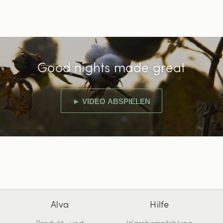
Good nights made great
► VIDEO ABSPIELEN
Alva
Hilfe