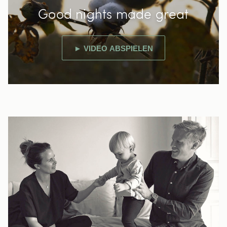
Good nights made great
► VIDEO ABSPIELEN