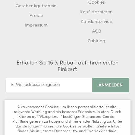
Cookies
Geschenkgutschein
Kauf stornieren
Presse
Kundenservice
Impressum
AGB
Zahlung
Erhalten Sie 15 % Rabatt auf Ihren ersten
Einkauf:
Alva verwendet Cookies, um Ihnen personalisierte Inhalte,
relevante Werbung und ein besseres Erlebnis zu bieten. Durch
Klicken auf “Akzeptieren” bestätigen Sie, unsere Cookie-
Informationen dazu, wie Alva mit deinen Daten umgeht,
Richtlinie gelesen zu haben und stimmen der Nutzung zu. Unter
„Einstellungen” können Sie Cookies verwalten. Weitere Infos
findest du in unserer
Datenschutzerklärung
.
finden Sie in unserer Datenschutz- und Cookie-Richtlinie.