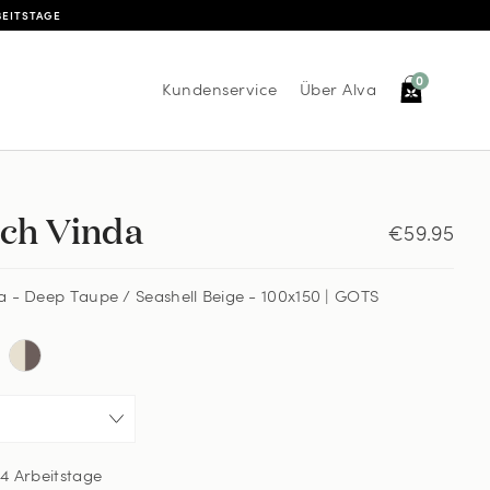
BEITSTAGE
0
Kundenservice
Über Alva
ch Vinda
€59.95
 - Deep Taupe / Seashell Beige - 100x150 | GOTS
4 Arbeitstage