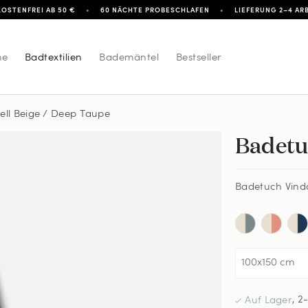
OSTENFREI AB 50 €
•
60 NÄCHTE PROBESCHLAFEN
•
LIEFERUNG 2–4 AR
he
Badtextilien
Bademäntel
Bestseller
ell Beige / Deep Taupe
Badetu
ch Vinda - Seashell Beige / Deep Taupe
Badetuch Vinda
,
2-