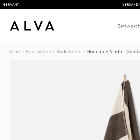
GERMANY
VERSANDK
Bettwäsc
Start
/
Badtextilien
/
Badetücher
/
Badetuch Vinda - Seash
Badetu