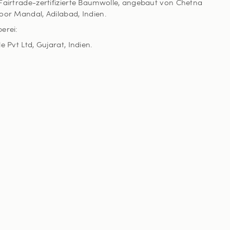
Fairtrade-zertifizierte Baumwolle, angebaut von Chetna
oor Mandal, Adilabad, Indien.
erei:
e Pvt Ltd, Gujarat, Indien.