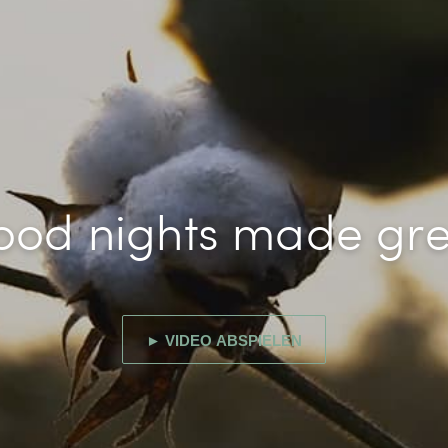
ood nights made gre
► VIDEO ABSPIELEN