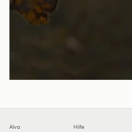
Alva
Hilfe