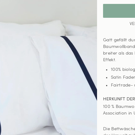
VE
Gatt gefällt du
Baumwollband i
breiter als das
Effekt.
100% biolo
Satin Fade
Fairtrade- 
HERKUNFT DE
100 % Baumwol
Association in
Die Bettwäsch