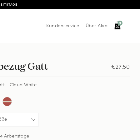
BEITSTAGE
0
Kundenservice
Über Alva
bezug Gatt
€27.50
tt - Cloud White
4 Arbeitstage