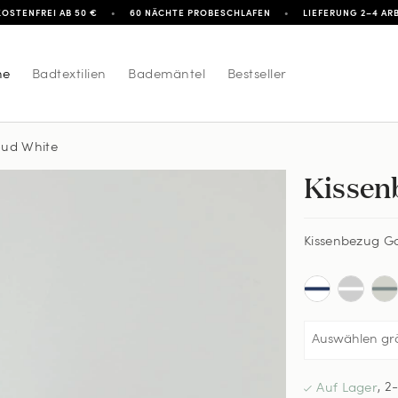
OSTENFREI AB 50 €
•
60 NÄCHTE PROBESCHLAFEN
•
LIEFERUNG 2–4 AR
he
Badtextilien
Bademäntel
Bestseller
oud White
Kissen
bezug Gatt - Cloud White
Kissenbezug Ga
,
2-