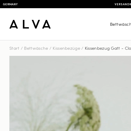
GERMANY
VERSANDK
Bettwäsc
Start
/
Bettwäsche
/
Kissenbezüge
/
Kissenbezug Gatt - Cl
Kissen