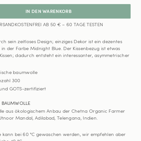
IN DEN WARENKORB
RSANDKOSTENFREI AB 50 € – 60 TAGE TESTEN
rch sein zeitloses Design; einziges Dekor ist ein dezentes
n der Farbe Midnight Blue. Der Kissenbezug ist etwas
 Kissen; dadurch entsteht ein interessanter, asymmetrischer
gische baumwolle
nzahl 300
und GOTS-zertifiziert
R BAUMWOLLE
le aus ökologischem Anbau der Chetna Organic Farmer
 Utnoor Mandal, Adilabad, Telengana, Indien.
e kann bei 60 °C gewaschen werden, wir empfehlen aber