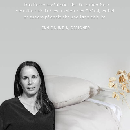
...
Das Percale-Material der Kollektion Nejd
vermittelt ein kühles, knisterndes Gefühl, wobei
er zudem pflegeleicht und langlebig ist.
JENNIE SUNDIN, DESIGNER