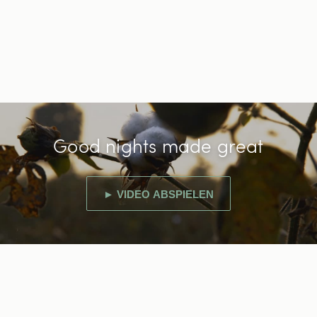
Good nights made great
► VIDEO ABSPIELEN