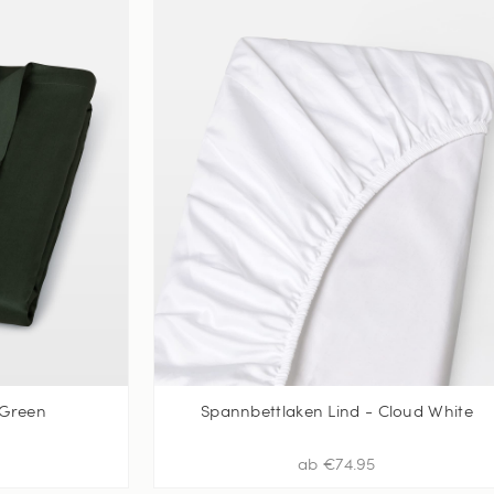
 Green
Spannbettlaken Lind - Cloud White
ab €74.95