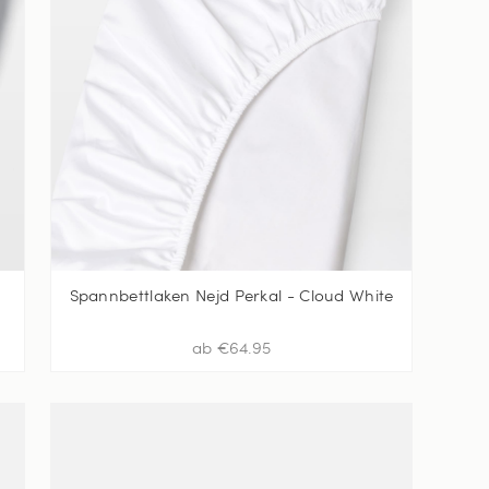
Spannbettlaken Nejd Perkal - Cloud White
ab €64.95