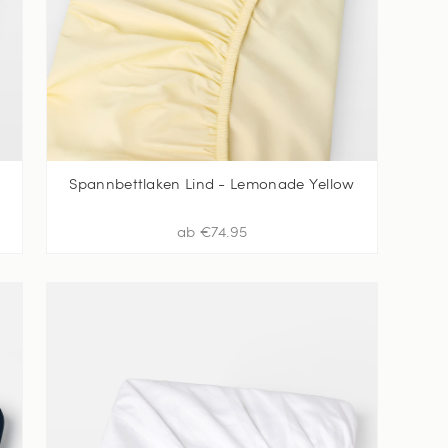
Spannbettlaken Lind - Lemonade Yellow
ab €74.95