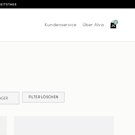
BEITSTAGE
0
Kundenservice
Über Alva
FILTER LÖSCHEN
AGER