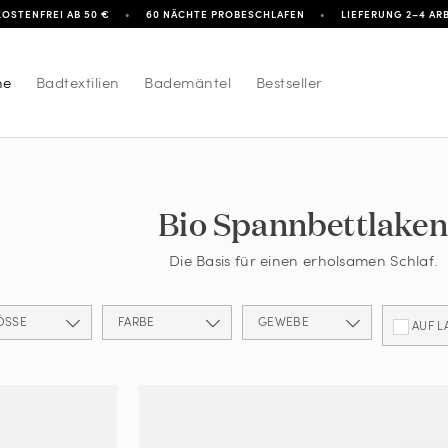
OSTENFREI AB 50 €
•
60 NÄCHTE PROBESCHLAFEN
•
LIEFERUNG 2–4 AR
he
Badtextilien
Bademäntel
Bestseller
Bio Spannbettlaken
Die Basis für einen erholsamen Schlaf.
SSE
FARBE
GEWEBE
AUF L