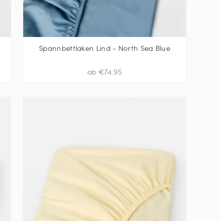
Spannbettlaken Lind - North Sea Blue
ab €74.95