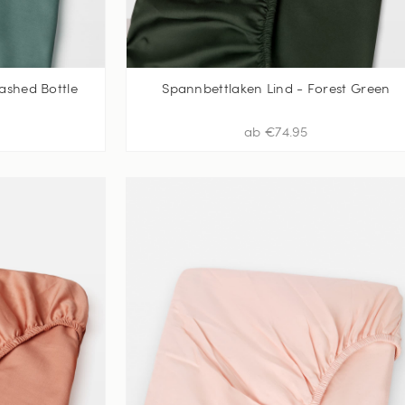
ashed Bottle
Spannbettlaken Lind - Forest Green
ab €74.95